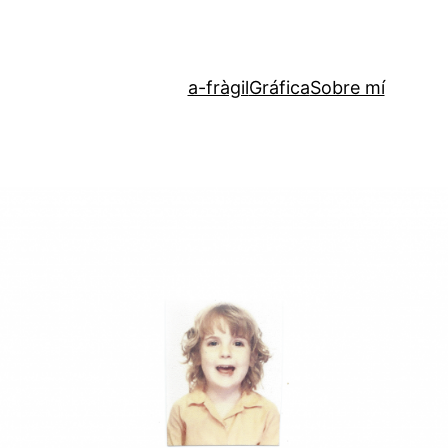
a-fràgil
Gráfica
Sobre mí